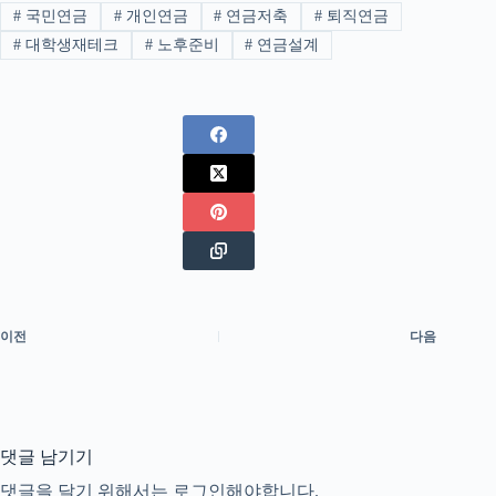
#
국민연금
#
개인연금
#
연금저축
#
퇴직연금
#
대학생재테크
#
노후준비
#
연금설계
이전
다음
댓글 남기기
댓글을 달기 위해서는
로그인
해야합니다.