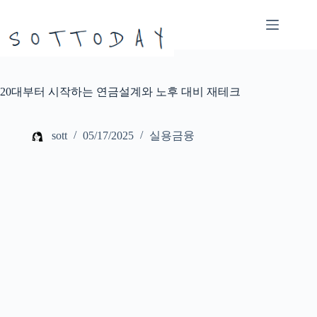
본
문
으
로
건
너
20대부터 시작하는 연금설계와 노후 대비 재테크
뛰
기
sott
05/17/2025
실용금융