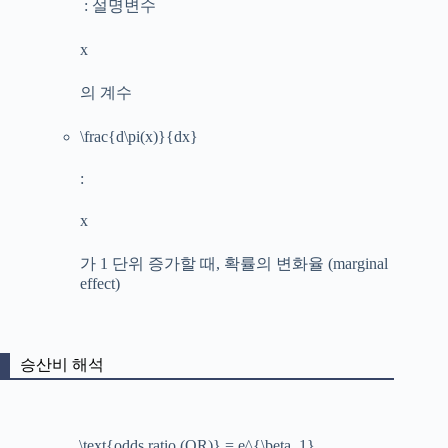
: 설명변수
x
의 계수
\frac{d\pi(x)}{dx}
:
x
가 1 단위 증가할 때, 확률의 변화율 (marginal
effect)
승산비 해석
\text{odds ratio (OR)} = e^{\beta_1}