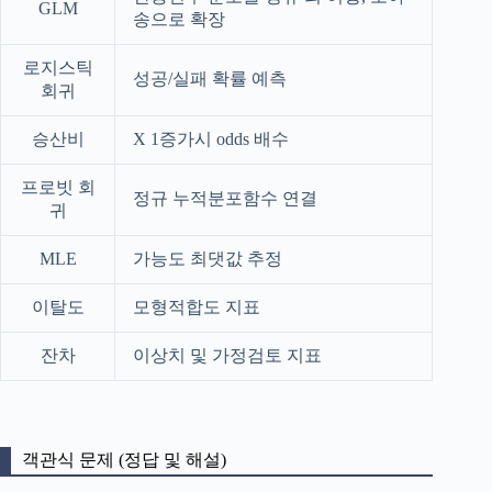
GLM
송으로 확장
로지스틱
성공/실패 확률 예측
회귀
승산비
X 1증가시 odds 배수
프로빗 회
정규 누적분포함수 연결
귀
MLE
가능도 최댓값 추정
이탈도
모형적합도 지표
잔차
이상치 및 가정검토 지표
객관식 문제 (정답 및 해설)