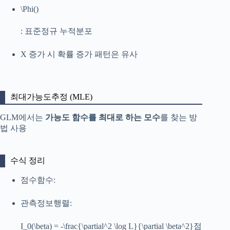
\Phi()
: 표준정규 누적분포
X 증가 시 확률 증가 패턴은 유사
최대가능도추정 (MLE)
GLM에서는
가능도 함수를 최대로 하는 모수
를 찾는 방
법 사용
수식 정리
점수함수:
관측정보행렬:
I_0(\beta) = -\frac{\partial^2 \log L}{\partial \beta^2}
점