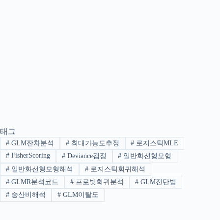
태그
#
GLM잔차분석
#
최대가능도추정
#
로지스틱MLE
#
FisherScoring
#
Deviance검정
#
일반화선형모형
#
일반화선형모형해석
#
로지스틱회귀해석
#
GLMR분석코드
#
프로빗회귀분석
#
GLM진단법
#
승산비해석
#
GLM이탈도