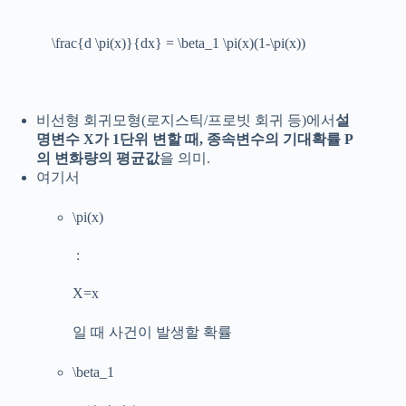
\frac{d \pi(x)}{dx} = \beta_1 \pi(x)(1-\pi(x))
비선형 회귀모형(로지스틱/프로빗 회귀 등)에서
설
명변수 X가 1단위 변할 때, 종속변수의 기대확률 P
의 변화량의 평균값
을 의미.
여기서
\pi(x)
:
X=x
일 때 사건이 발생할 확률
\beta_1