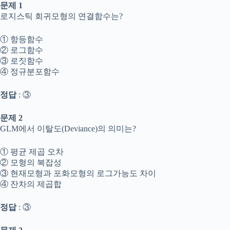
문제 1
로지스틱 회귀모형의 연결함수는?
① 항등함수
② 로그함수
③ 로짓함수
④ 정규분포함수
정답
: ③
문제 2
GLM에서 이탈도(Deviance)의 의미는?
① 평균 제곱 오차
② 모형의 복잡성
③ 현재모형과 포화모형의 로그가능도 차이
④ 잔차의 제곱합
정답
: ③