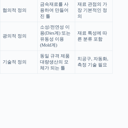
금속재료를 사
재료 관점의 가
협의적 정의
용하여 만들어
장 기본적인 정
진 틀
의
소성/전연성 이
용(Dies계) 또는
재료 특성에 따
광의적 정의
유동성 이용
른 분류 포함
(Mold계)
동일 규격 제품
치공구, 자동화,
기술적 정의
대량생산의 모
측정 기술 필요
체가 되는 틀