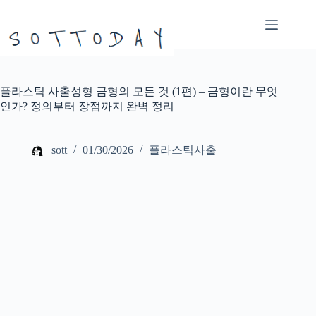
본
문
으
로
건
너
플라스틱 사출성형 금형의 모든 것 (1편) – 금형이란 무엇
뛰
인가? 정의부터 장점까지 완벽 정리
기
sott
01/30/2026
플라스틱사출