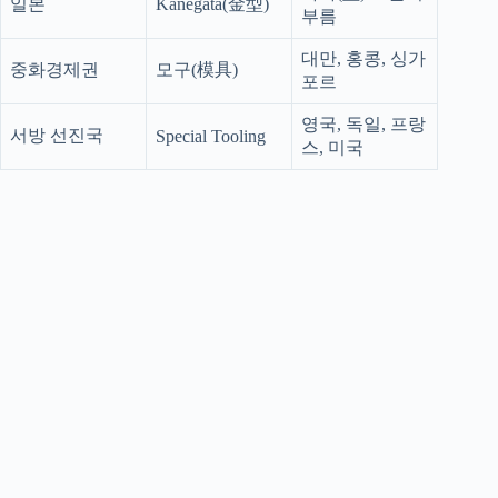
일본
Kanegata(金型)
부름
대만, 홍콩, 싱가
중화경제권
모구(模具)
포르
영국, 독일, 프랑
서방 선진국
Special Tooling
스, 미국