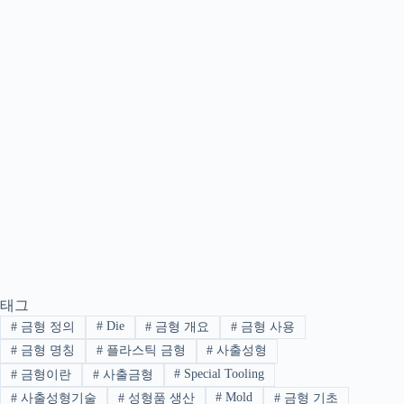
태그
#
Die
#
금형 정의
#
금형 개요
#
금형 사용
#
금형 명칭
#
플라스틱 금형
#
사출성형
#
Special Tooling
#
금형이란
#
사출금형
#
Mold
#
사출성형기술
#
성형품 생산
#
금형 기초