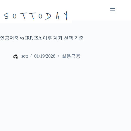
본
문
으
로
건
너
연금저축 vs IRP, ISA 이후 계좌 선택 기준
뛰
기
sott
01/19/2026
실용금융