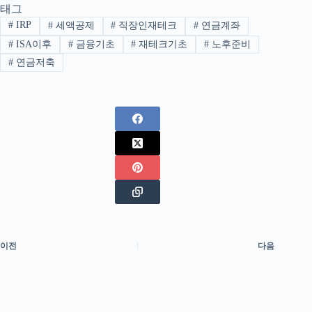
태그
#
IRP
#
세액공제
#
직장인재테크
#
연금계좌
#
ISA이후
#
금융기초
#
재테크기초
#
노후준비
#
연금저축
이전
다음