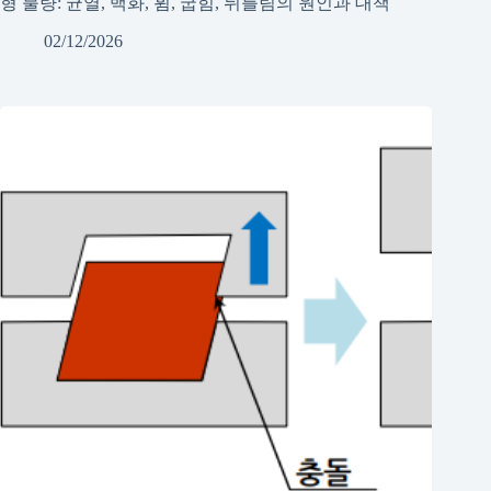
형 불량: 균열, 백화, 휨, 굽힘, 뒤틀림의 원인과 대책
02/12/2026