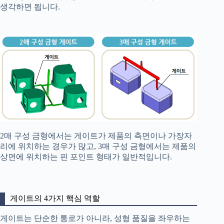
생각하면 됩니다.
2매 구성 금형에서는 게이트가 제품의 측면이나 가장자
리에 위치하는 경우가 많고, 3매 구성 금형에서는 제품의
상면에 위치하는 핀 포인트 형태가 일반적입니다.
게이트의 4가지 핵심 역할
게이트는 단순한 통로가 아니라, 성형 품질을 좌우하는