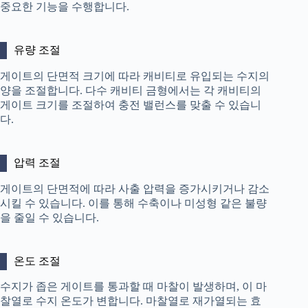
중요한 기능을 수행합니다.
유량 조절
게이트의 단면적 크기에 따라 캐비티로 유입되는 수지의
양을 조절합니다. 다수 캐비티 금형에서는 각 캐비티의
게이트 크기를 조절하여 충전 밸런스를 맞출 수 있습니
다.
압력 조절
게이트의 단면적에 따라 사출 압력을 증가시키거나 감소
시킬 수 있습니다. 이를 통해 수축이나 미성형 같은 불량
을 줄일 수 있습니다.
온도 조절
수지가 좁은 게이트를 통과할 때 마찰이 발생하며, 이 마
찰열로 수지 온도가 변합니다. 마찰열로 재가열되는 효