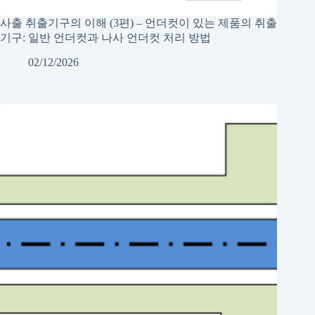
사출 취출기구의 이해 (3편) – 언더컷이 있는 제품의 취출
기구: 일반 언더컷과 나사 언더컷 처리 방법
02/12/2026