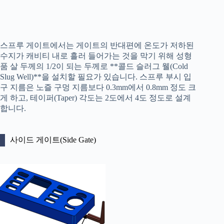
스프루 게이트에서는 게이트의 반대편에 온도가 저하된
수지가 캐비티 내로 흘러 들어가는 것을 막기 위해 성형
품 살 두께의 1/2이 되는 두께로 **콜드 슬러그 웰(Cold
Slug Well)**을 설치할 필요가 있습니다. 스프루 부시 입
구 지름은 노즐 구멍 지름보다 0.3mm에서 0.8mm 정도 크
게 하고, 테이퍼(Taper) 각도는 2도에서 4도 정도로 설계
합니다.
사이드 게이트(Side Gate)