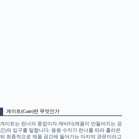
게이트(Gate)란 무엇인가
게이트는 런너의 종점이자 캐비티(제품이 만들어지는 공
간)의 입구를 말합니다. 용융 수지가 런너를 따라 흘러온
뒤 최종적으로 제품 공간에 들어가는 마지막 관문이라고