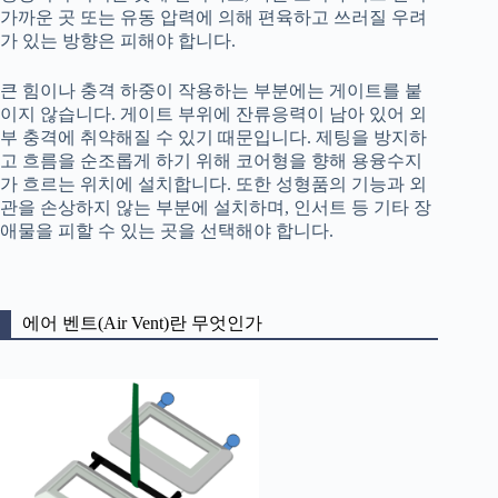
가까운 곳 또는 유동 압력에 의해 편육하고 쓰러질 우려
가 있는 방향은 피해야 합니다.
큰 힘이나 충격 하중이 작용하는 부분에는 게이트를 붙
이지 않습니다. 게이트 부위에 잔류응력이 남아 있어 외
부 충격에 취약해질 수 있기 때문입니다. 제팅을 방지하
고 흐름을 순조롭게 하기 위해 코어형을 향해 용융수지
가 흐르는 위치에 설치합니다. 또한 성형품의 기능과 외
관을 손상하지 않는 부분에 설치하며, 인서트 등 기타 장
애물을 피할 수 있는 곳을 선택해야 합니다.
에어 벤트(Air Vent)란 무엇인가