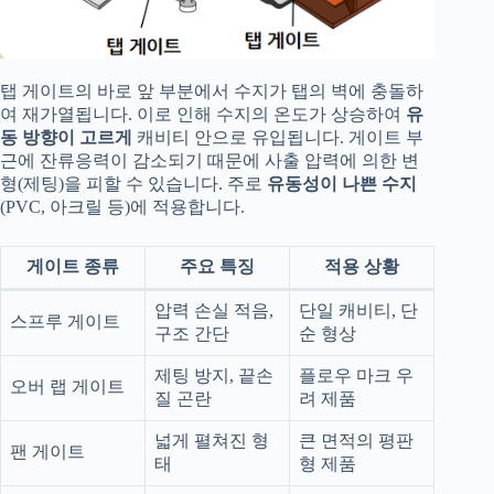
탭 게이트의 바로 앞 부분에서 수지가 탭의 벽에 충돌하
여 재가열됩니다. 이로 인해 수지의 온도가 상승하여
유
동 방향이 고르게
캐비티 안으로 유입됩니다. 게이트 부
근에 잔류응력이 감소되기 때문에 사출 압력에 의한 변
형(제팅)을 피할 수 있습니다. 주로
유동성이 나쁜 수지
(PVC, 아크릴 등)에 적용합니다.
게이트 종류
주요 특징
적용 상황
압력 손실 적음,
단일 캐비티, 단
스프루 게이트
구조 간단
순 형상
제팅 방지, 끝손
플로우 마크 우
오버 랩 게이트
질 곤란
려 제품
넓게 펼쳐진 형
큰 면적의 평판
팬 게이트
태
형 제품