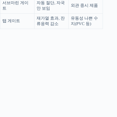
서브마린 게이
자동 절단, 자국
외관 중시 제품
트
안 보임
재가열 효과, 잔
유동성 나쁜 수
탭 게이트
류응력 감소
지(PVC 등)