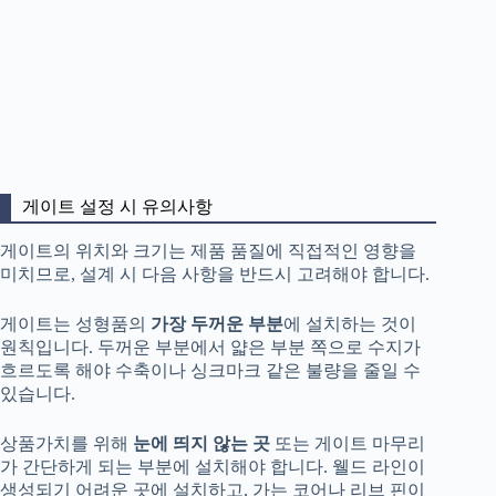
게이트 설정 시 유의사항
게이트의 위치와 크기는 제품 품질에 직접적인 영향을
미치므로, 설계 시 다음 사항을 반드시 고려해야 합니다.
게이트는 성형품의
가장 두꺼운 부분
에 설치하는 것이
원칙입니다. 두꺼운 부분에서 얇은 부분 쪽으로 수지가
흐르도록 해야 수축이나 싱크마크 같은 불량을 줄일 수
있습니다.
상품가치를 위해
눈에 띄지 않는 곳
또는 게이트 마무리
가 간단하게 되는 부분에 설치해야 합니다. 웰드 라인이
생성되기 어려운 곳에 설치하고, 가는 코어나 리브 핀이