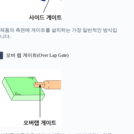
제품의 측면에 게이트를 설치하는 가장 일반적인 방식입
니다.
오버 랩 게이트(Over Lap Gate)