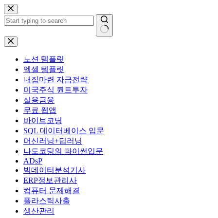
본
문
으
로
결
건
과
너
노션 템플릿
없
뛰
엑셀 템플릿
음
기
내집마련 자금전략
미국주식 퀀트투자
실용금융
무료 웹앱
바이브코딩
SQL 데이터베이스 입문
머신러닝+딥러닝
나도코딩의 파이썬입문
ADsP
빅데이터분석기사
ERP정보관리사
컴퓨터 문제해결
플라스틱사출
생산관리