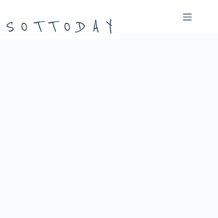
본
문
으
로
건
너
뛰
기