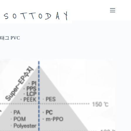
본
문
으
로
건
너
태그
PVC
뛰
기