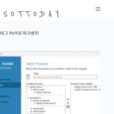
본
문
으
로
건
너
태그
MySQL워크벤치
뛰
기