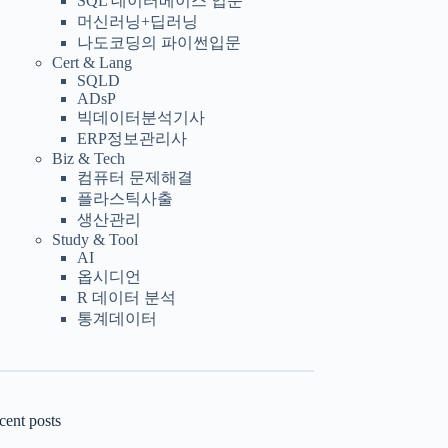
SQL 데이터베이스 입문
머신러닝+딥러닝
나도코딩의 파이썬입문
Cert & Lang
SQLD
ADsP
빅데이터분석기사
ERP정보관리사
Biz & Tech
컴퓨터 문제해결
플라스틱사출
생산관리
Study & Tool
AI
옵시디언
R 데이터 분석
통계데이터
cent posts