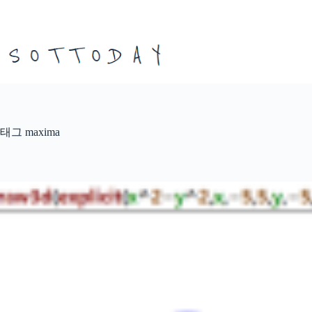
본
문
으
로
건
너
뛰
기
태그
maxima