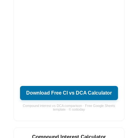
Download Free CI vs DCA Calculator
Compound interest vs DCA comparison · Free Google Sheets
template · © sottoday
Compound Interest Calculator