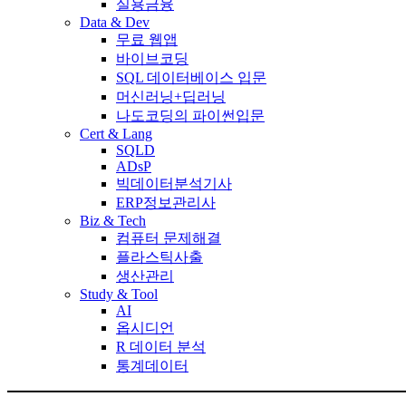
실용금융
Data & Dev
무료 웹앱
바이브코딩
SQL 데이터베이스 입문
머신러닝+딥러닝
나도코딩의 파이썬입문
Cert & Lang
SQLD
ADsP
빅데이터분석기사
ERP정보관리사
Biz & Tech
컴퓨터 문제해결
플라스틱사출
생산관리
Study & Tool
AI
옵시디언
R 데이터 분석
통계데이터