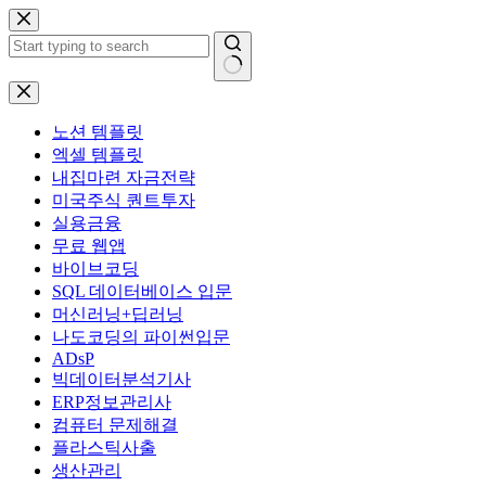
본
문
으
로
결
건
과
너
노션 템플릿
없
뛰
엑셀 템플릿
음
기
내집마련 자금전략
미국주식 퀀트투자
실용금융
무료 웹앱
바이브코딩
SQL 데이터베이스 입문
머신러닝+딥러닝
나도코딩의 파이썬입문
ADsP
빅데이터분석기사
ERP정보관리사
컴퓨터 문제해결
플라스틱사출
생산관리