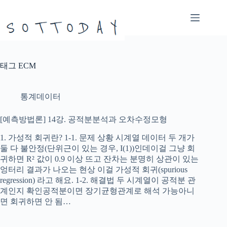
본
문
으
로
건
너
태그
ECM
뛰
기
통계데이터
[예측방법론] 14강. 공적분분석과 오차수정모형
1. 가성적 회귀란? 1-1. 문제 상황 시계열 데이터 두 개가
둘 다 불안정(단위근이 있는 경우, I(1))인데이걸 그냥 회
귀하면 R² 값이 0.9 이상 뜨고 잔차는 분명히 상관이 있는
엉터리 결과가 나오는 현상 이걸 가성적 회귀(spurious
regression) 라고 해요. 1-2. 해결법 두 시계열이 공적분 관
계인지 확인공적분이면 장기균형관계로 해석 가능아니
면 회귀하면 안 됨…