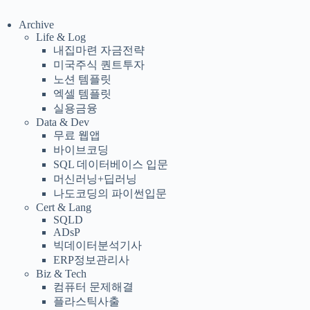
Archive
Life & Log
내집마련 자금전략
미국주식 퀀트투자
노션 템플릿
엑셀 템플릿
실용금융
Data & Dev
무료 웹앱
바이브코딩
SQL 데이터베이스 입문
머신러닝+딥러닝
나도코딩의 파이썬입문
Cert & Lang
SQLD
ADsP
빅데이터분석기사
ERP정보관리사
Biz & Tech
컴퓨터 문제해결
플라스틱사출