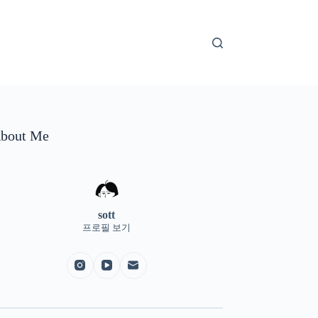
bout Me
sott
프로필 보기