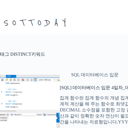
본
문
으
로
건
너
뛰
기
태그
DISTINCT키워드
SQL 데이터베이스 입문
[SQL] 데이터베이스 입문 4일차
집계 함수란 집계 함수의 개념 집계 함수
계적 계산을 해 주는 함수로 최댓값,
DECIMAL 소수점을 포함한 고정
산과 같이 정확한 숫자 연산이 필요
간을 나타내는 자료형입니다.YYY