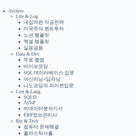
Archive
Life & Log
내집마련 자금전략
미국주식 퀀트투자
노션 템플릿
엑셀 템플릿
실용금융
Data & Dev
무료 웹앱
바이브코딩
SQL 데이터베이스 입문
머신러닝+딥러닝
나도코딩의 파이썬입문
Cert & Lang
SQLD
ADsP
빅데이터분석기사
ERP정보관리사
Biz & Tech
컴퓨터 문제해결
플라스틱사출