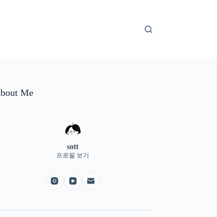
bout Me
sott
프로필 보기