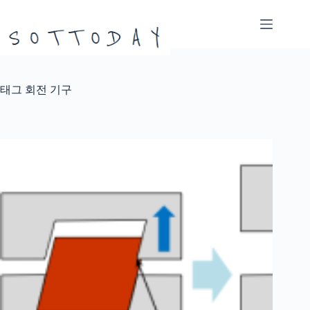
본
문
으
로
건
너
태그
회전 기구
뛰
기