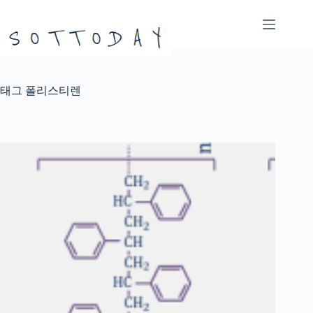
본
문
으
로
건
너
태그
폴리스티렌
뛰
기