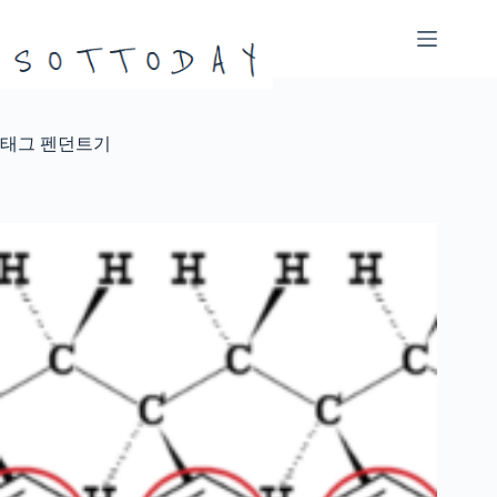
본
문
으
로
건
너
태그
펜던트기
뛰
기