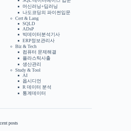
SQL 데이터베이스 입문
머신러닝+딥러닝
나도코딩의 파이썬입문
Cert & Lang
SQLD
ADsP
빅데이터분석기사
ERP정보관리사
Biz & Tech
컴퓨터 문제해결
플라스틱사출
생산관리
Study & Tool
AI
옵시디언
R 데이터 분석
통계데이터
cent posts