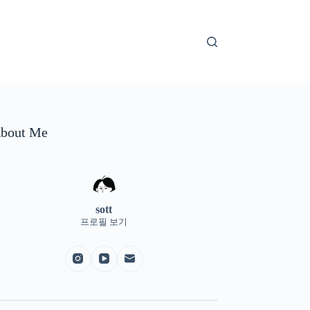
bout Me
sott
프로필 보기