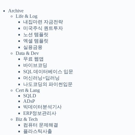
Archive
Life & Log
내집마련 자금전략
미국주식 퀀트투자
노션 템플릿
엑셀 템플릿
실용금융
Data & Dev
무료 웹앱
바이브코딩
SQL 데이터베이스 입문
머신러닝+딥러닝
나도코딩의 파이썬입문
Cert & Lang
SQLD
ADsP
빅데이터분석기사
ERP정보관리사
Biz & Tech
컴퓨터 문제해결
플라스틱사출