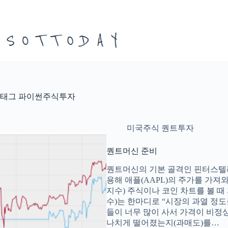
본
문
으
로
건
너
뛰
기
태그
파이썬주식투자
미국주식 퀀트투자
퀀트머신 준비
퀀트머신의 기본 골격인 핀터스텔
용해 애플(AAPL)의 주가를 가져
지수) 주식이나 코인 차트를 볼 때 자주 등
수)는 한마디로 “시장의 과열 정
들이 너무 많이 사서 가격이 비정
나치게 떨어졌는지(과매도)를…