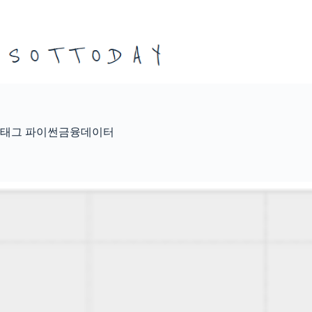
본
문
으
로
건
너
뛰
기
태그
파이썬금융데이터