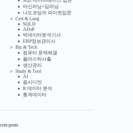
SQL 데이터베이스 입문
머신러닝+딥러닝
나도코딩의 파이썬입문
Cert & Lang
SQLD
ADsP
빅데이터분석기사
ERP정보관리사
Biz & Tech
컴퓨터 문제해결
플라스틱사출
생산관리
Study & Tool
AI
옵시디언
R 데이터 분석
통계데이터
cent posts