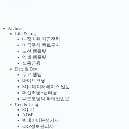
Archive
Life & Log
내집마련 자금전략
미국주식 퀀트투자
노션 템플릿
엑셀 템플릿
실용금융
Data & Dev
무료 웹앱
바이브코딩
SQL 데이터베이스 입문
머신러닝+딥러닝
나도코딩의 파이썬입문
Cert & Lang
SQLD
ADsP
빅데이터분석기사
ERP정보관리사