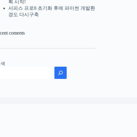
획 시작!
서피스 프로8 초기화 후에 파이썬 개발환
경도 다시구축
ecent coments
검색