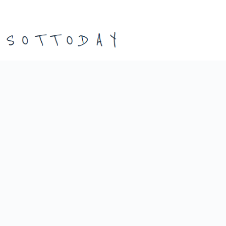
본
문
으
로
건
너
뛰
기