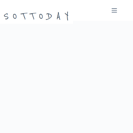
본
문
으
로
건
너
뛰
기