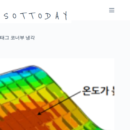
본
문
으
로
건
너
태그
코너부 냉각
뛰
기