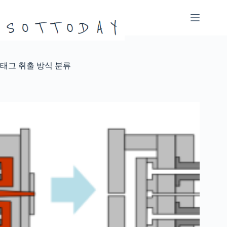
본
문
으
로
건
너
태그
취출 방식 분류
뛰
기