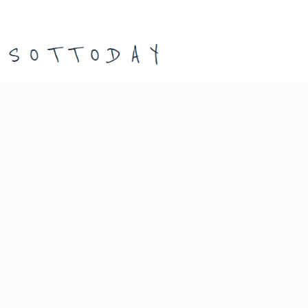
본
문
으
로
건
너
뛰
기