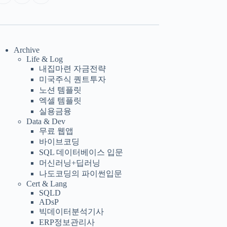
Archive
Life & Log
내집마련 자금전략
미국주식 퀀트투자
노션 템플릿
엑셀 템플릿
실용금융
Data & Dev
무료 웹앱
바이브코딩
SQL 데이터베이스 입문
머신러닝+딥러닝
나도코딩의 파이썬입문
Cert & Lang
SQLD
ADsP
빅데이터분석기사
ERP정보관리사