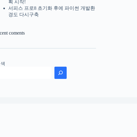
획 시작!
서피스 프로8 초기화 후에 파이썬 개발환
경도 다시구축
ecent coments
검색