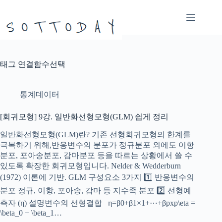
본
문
으
로
건
너
태그
연결함수선택
뛰
기
통계데이터
[회귀모형] 9강. 일반화선형모형(GLM) 쉽게 정리
일반화선형모형(GLM)란? 기존 선형회귀모형의 한계를
극복하기 위해,반응변수의 분포가 정규분포 외에도 이항
분포, 포아송분포, 감마분포 등을 따르는 상황에서 쓸 수
있도록 확장한 회귀모형입니다. Nelder & Wedderburn
(1972) 이론에 기반. GLM 구성요소 3가지 1️⃣ 반응변수의
분포 정규, 이항, 포아송, 감마 등 지수족 분포 2️⃣ 선형예
측자 (η) 설명변수의 선형결합 η=β0+β1×1+⋯+βpxp\eta =
\beta_0 + \beta_1…