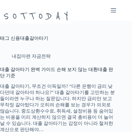
본
문
으
로
건
너
태그
신용대출갈아타기
뛰
기
내집마련 자금전략
대출 갈아타기 완벽 가이드 손해 보지 않는 대환대출 판
단 기준
대출 갈아타기, 무조건 이득일까? “다른 은행이 금리 낮
다던데 갈아타야 하나요?” 대출 갈아타기를 고민하는 분
들이라면 누구나 하는 질문입니다. 하지만 금리만 보고
무작정 갈아탔다가 오히려 손해를 보는 경우가 의외로
많습니다. 중도상환수수료, 취득세, 설정비용 등 숨어있
는 비용을 미리 계산하지 않으면 결국 총비용이 더 늘어
날 수 있습니다. 대출 갈아타기는 감정이 아니라 철저한
계산으로 판단해야…