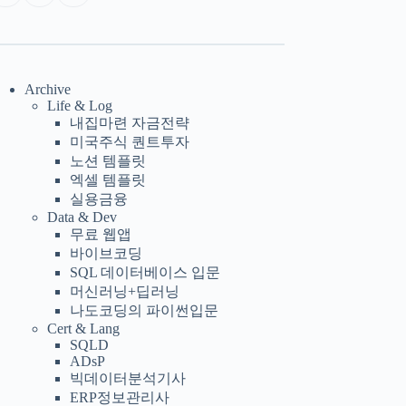
Archive
Life & Log
내집마련 자금전략
미국주식 퀀트투자
노션 템플릿
엑셀 템플릿
실용금융
Data & Dev
무료 웹앱
바이브코딩
SQL 데이터베이스 입문
머신러닝+딥러닝
나도코딩의 파이썬입문
Cert & Lang
SQLD
ADsP
빅데이터분석기사
ERP정보관리사