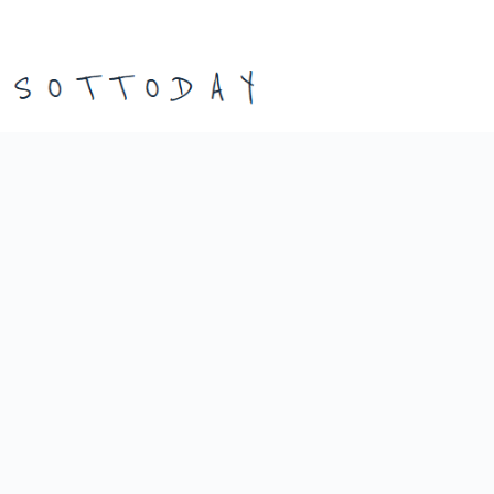
본
문
으
로
건
너
뛰
기