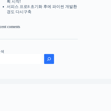
획 시작!
서피스 프로8 초기화 후에 파이썬 개발환
경도 다시구축
ecent coments
검색