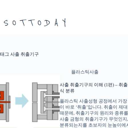
본
문
으
로
건
너
뛰
기
태그
사출 취출기구
플라스틱사출
사출 취출기구의 이해 (1편) – 
식 분류
플라스틱 사출성형 공정에서 가장 
이 바로 ‘취출’입니다. 취출이 
때문에, 취출기구의 원리와 종류를
사출 금형의 취출기구가 무엇인지,
분류되는지를 초보자의 눈높이에서