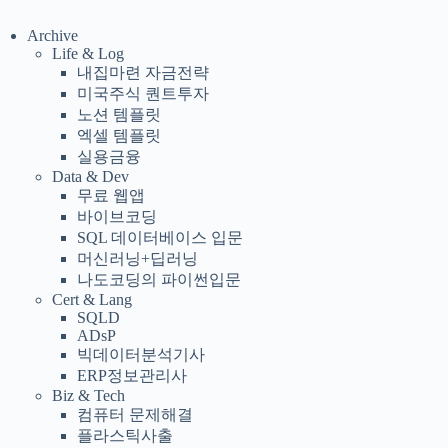
Archive
Life & Log
내집마련 자금전략
미국주식 퀀트투자
노션 템플릿
엑셀 템플릿
실용금융
Data & Dev
무료 웹앱
바이브코딩
SQL 데이터베이스 입문
머신러닝+딥러닝
나도코딩의 파이썬입문
Cert & Lang
SQLD
ADsP
빅데이터분석기사
ERP정보관리사
Biz & Tech
컴퓨터 문제해결
플라스틱사출