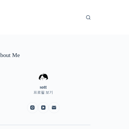
bout Me
sott
프로필 보기