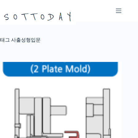
본
문
으
로
건
너
태그
사출성형입문
뛰
기