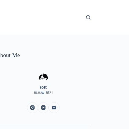
bout Me
sott
프로필 보기