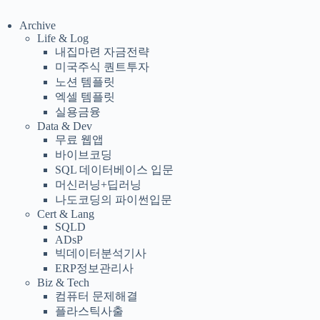
Archive
Life & Log
내집마련 자금전략
미국주식 퀀트투자
노션 템플릿
엑셀 템플릿
실용금융
Data & Dev
무료 웹앱
바이브코딩
SQL 데이터베이스 입문
머신러닝+딥러닝
나도코딩의 파이썬입문
Cert & Lang
SQLD
ADsP
빅데이터분석기사
ERP정보관리사
Biz & Tech
컴퓨터 문제해결
플라스틱사출