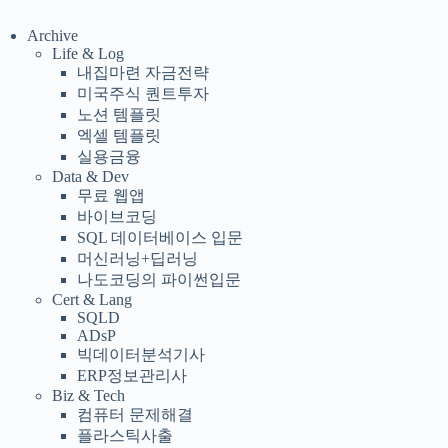
Archive
Life & Log
내집마련 자금전략
미국주식 퀀트투자
노션 템플릿
엑셀 템플릿
실용금융
Data & Dev
무료 웹앱
바이브코딩
SQL 데이터베이스 입문
머신러닝+딥러닝
나도코딩의 파이썬입문
Cert & Lang
SQLD
ADsP
빅데이터분석기사
ERP정보관리사
Biz & Tech
컴퓨터 문제해결
플라스틱사출