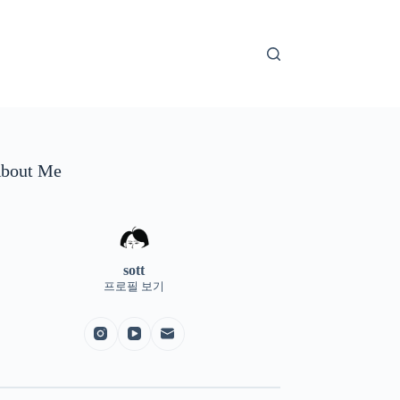
bout Me
sott
프로필 보기