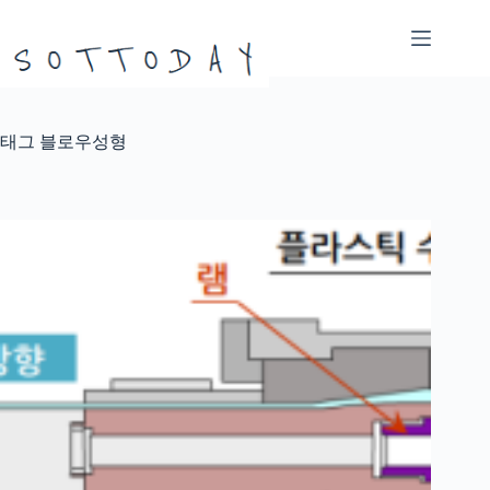
본
문
으
로
건
너
태그
블로우성형
뛰
기