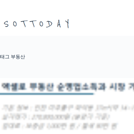
본
문
으
로
건
너
뛰
기
태그
부동산