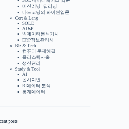
SQL 데이터베이스 입문
머신러닝+딥러닝
나도코딩의 파이썬입문
Cert & Lang
SQLD
ADsP
빅데이터분석기사
ERP정보관리사
Biz & Tech
컴퓨터 문제해결
플라스틱사출
생산관리
Study & Tool
AI
옵시디언
R 데이터 분석
통계데이터
cent posts