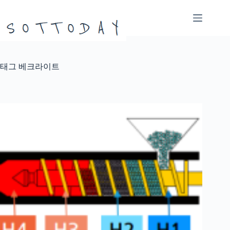
본
문
으
로
건
너
태그
베크라이트
뛰
기