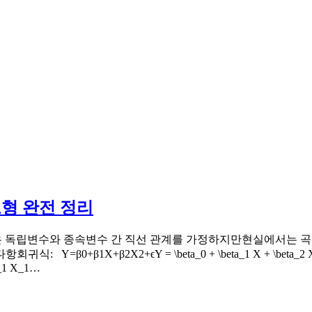
모형 완전 정리
인 회귀분석은 독립변수와 종속변수 간 직선 관계를 가정하지만현실에서
0+β1X+β2X2+ϵY = \beta_0 + \beta_1 X + \beta_2
a_1 X_1…