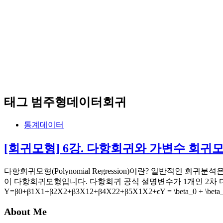
태그
범주형데이터회귀
통계데이터
[회귀모형] 6강. 다항회귀와 가변수 회귀
다항회귀모형(Polynomial Regression)이란? 일반적
이 다항회귀모형입니다. 다항회귀 공식 설명변수가 1개인 2차 다항회귀식: Y=β
Y=β0+β1X1+β2X2+β3X12+β4X22+β5X1X2+ϵY = \beta_0 + \bet
About Me