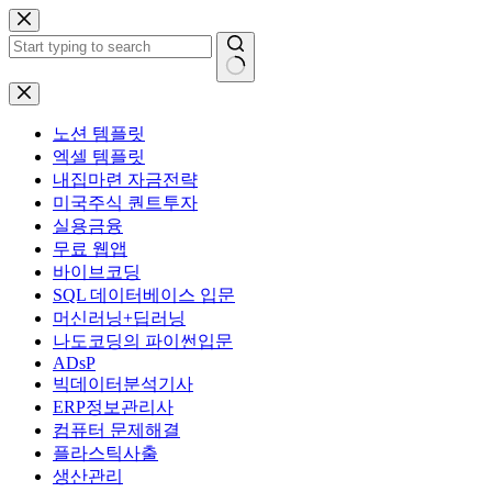
본
문
으
로
결
건
과
너
노션 템플릿
없
뛰
엑셀 템플릿
음
기
내집마련 자금전략
미국주식 퀀트투자
실용금융
무료 웹앱
바이브코딩
SQL 데이터베이스 입문
머신러닝+딥러닝
나도코딩의 파이썬입문
ADsP
빅데이터분석기사
ERP정보관리사
컴퓨터 문제해결
플라스틱사출
생산관리