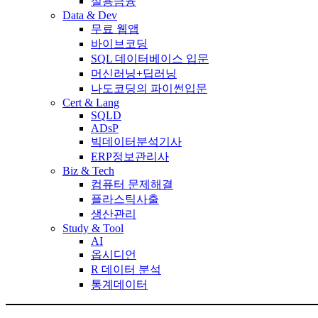
실용금융
Data & Dev
무료 웹앱
바이브코딩
SQL 데이터베이스 입문
머신러닝+딥러닝
나도코딩의 파이썬입문
Cert & Lang
SQLD
ADsP
빅데이터분석기사
ERP정보관리사
Biz & Tech
컴퓨터 문제해결
플라스틱사출
생산관리
Study & Tool
AI
옵시디언
R 데이터 분석
통계데이터