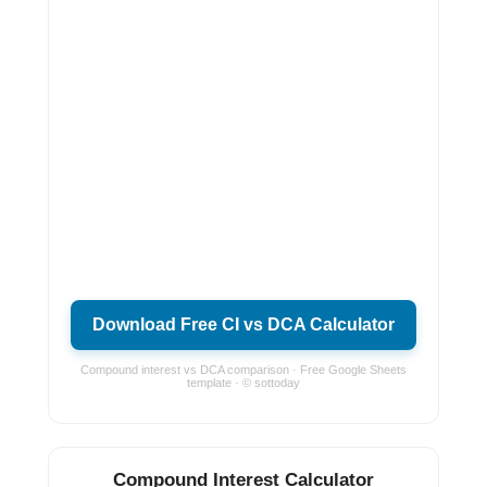
Download Free CI vs DCA Calculator
Compound interest vs DCA comparison · Free Google Sheets
template · © sottoday
Compound Interest Calculator