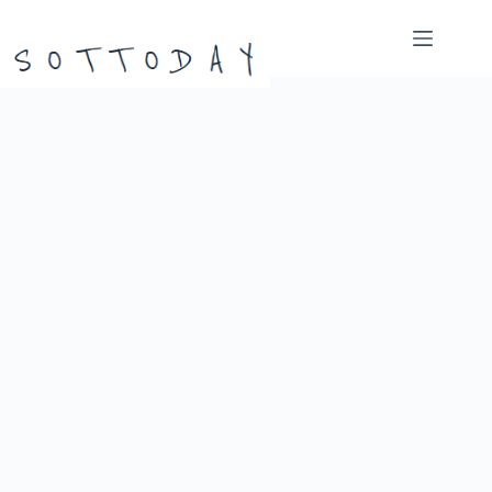
본
문
으
로
건
너
뛰
기