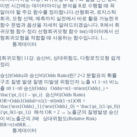
이번 시간에는 데이터마이닝 분석을 R로 수행할 때 꼭
알아야 할 주요 함수를 정리합니다.선형회귀, 로지스틱
회귀, 모형 선택, 예측까지 실전에서 바로 활용 가능한 R
함수 문법과 옵션을 자세히 알려드리겠습니다. R에서 회
귀모형 함수 정리 선형회귀모형 함수 lm() 데이터에서 선
형회귀모형을 적합할 때 사용하는 함수입니다. 1…
통계데이터
[회귀모형] 11강. 승산비, 상대위험도, 다항로짓모형 쉽게
정리
승산(Odds)과 승산비(Odds Ratio)란? 2×2 분할표의 확률
구조 질병 발생 질병 미발생 위험인자 노출 π1 1−π1 비노
출 π0 1−π0 승산(Odds) Oddsi=πi1−πi\text{Odds}_i =
\frac{\pi_i}{1 – \pi_i} ​​ 승산비(Odds Ratio)
OR=Odds1Odds0=π1(1−π0)π0(1−π1)OR =
\frac{\text{Odds}_1}{\text{Odds}_0} = \frac{\pi_1(1-\pi_0)}
{\pi_0(1-\pi_1)} ​ 해석 OR = 2 → 노출군의 질병발생 승산
이 비노출군의 2배 상대위험도(Relative Risk)
RR=π1π0RR…
통계데이터