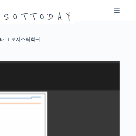
본
문
으
로
건
너
태그
로지스틱회귀
뛰
기