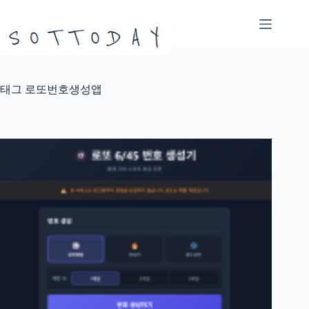
본
문
으
로
건
너
태그
로또번호생성앱
뛰
기