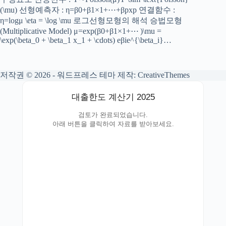
(\mu) 선형예측자 : η=β0+β1×1+⋯+βpxp 연결함수 :
η=log⁡μ \eta = \log \mu 로그선형모형의 해석 승법모형
(Multiplicative Model) μ=exp⁡(β0+β1×1+⋯ )\mu =
\exp(\beta_0 + \beta_1 x_1 + \cdots) eβie^{\beta_i}…
저작권 © 2026 - 워드프레스 테마 제작:
CreativeThemes
대출한도 계산기 2025
검토가 완료되었습니다.
아래 버튼을 클릭하여 자료를 받아보세요.