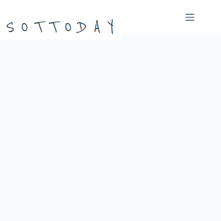
본
문
으
로
건
너
뛰
기