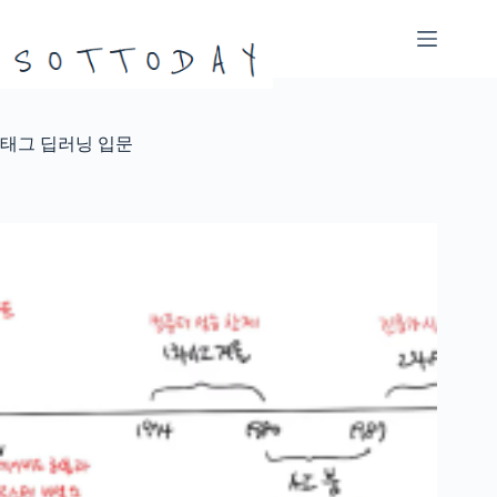
본
문
으
로
건
너
태그
딥러닝 입문
뛰
기