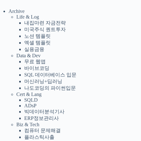
Archive
Life & Log
내집마련 자금전략
미국주식 퀀트투자
노션 템플릿
엑셀 템플릿
실용금융
Data & Dev
무료 웹앱
바이브코딩
SQL 데이터베이스 입문
머신러닝+딥러닝
나도코딩의 파이썬입문
Cert & Lang
SQLD
ADsP
빅데이터분석기사
ERP정보관리사
Biz & Tech
컴퓨터 문제해결
플라스틱사출