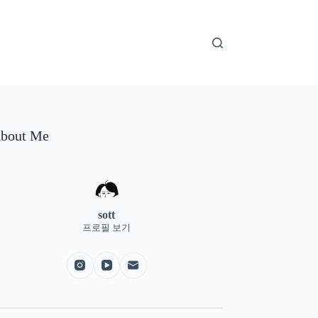
bout Me
sott
프로필 보기