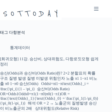
본
문
으
로
건
너
태그
다항분석
뛰
기
통계데이터
[회귀모형] 11강. 승산비, 상대위험도, 다항로짓모형 쉽게
정리
승산(Odds)과 승산비(Odds Ratio)란? 2×2 분할표의 확률
구조 질병 발생 질병 미발생 위험인자 노출 π1 1−π1 비노
출 π0 1−π0 승산(Odds) Oddsi=πi1−πi\text{Odds}_i =
\frac{\pi_i}{1 – \pi_i} ​​ 승산비(Odds Ratio)
OR=Odds1Odds0=π1(1−π0)π0(1−π1)OR =
\frac{\text{Odds}_1}{\text{Odds}_0} = \frac{\pi_1(1-\pi_0)}
{\pi_0(1-\pi_1)} ​ 해석 OR = 2 → 노출군의 질병발생 승산
이 비노출군의 2배 상대위험도(Relative Risk)