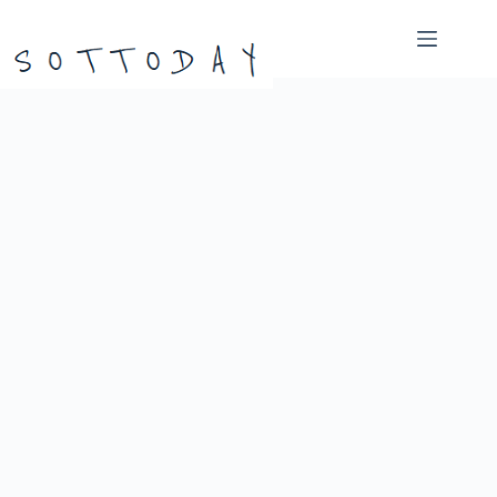
본
문
으
로
건
너
뛰
기