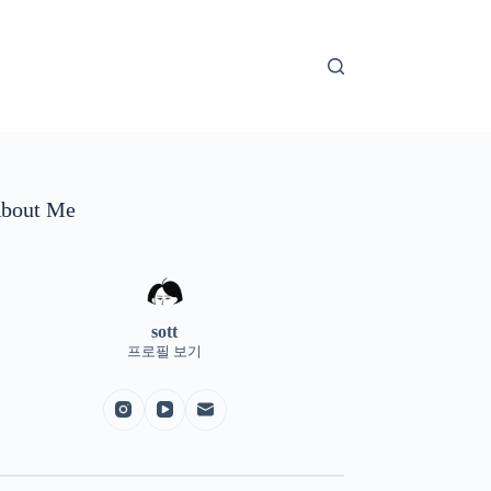
bout Me
sott
프로필 보기