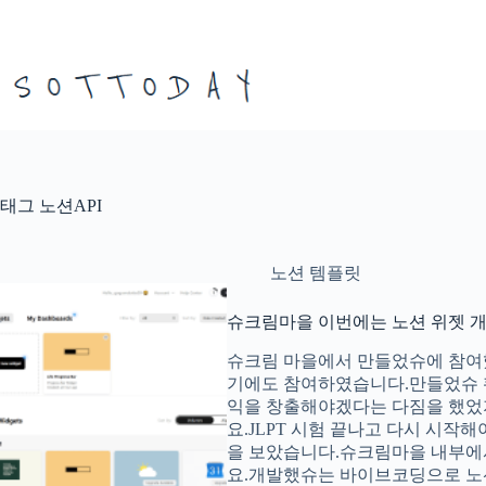
본
문
으
로
건
너
뛰
기
태그
노션API
노션 템플릿
슈크림마을 이번에는 노션 위젯 
슈크림 마을에서 만들었슈에 참여했
기에도 참여하였습니다.만들었슈 
익을 창출해야겠다는 다짐을 했었
요.JLPT 시험 끝나고 다시 시작
을 보았습니다.슈크림마을 내부에서
요.개발했슈는 바이브코딩으로 