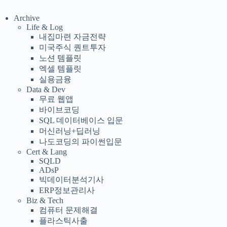
Archive
Life & Log
내집마련 자금전략
미국주식 퀀트투자
노션 템플릿
엑셀 템플릿
실용금융
Data & Dev
무료 웹앱
바이브코딩
SQL 데이터베이스 입문
머신러닝+딥러닝
나도코딩의 파이썬입문
Cert & Lang
SQLD
ADsP
빅데이터분석기사
ERP정보관리사
Biz & Tech
컴퓨터 문제해결
플라스틱사출