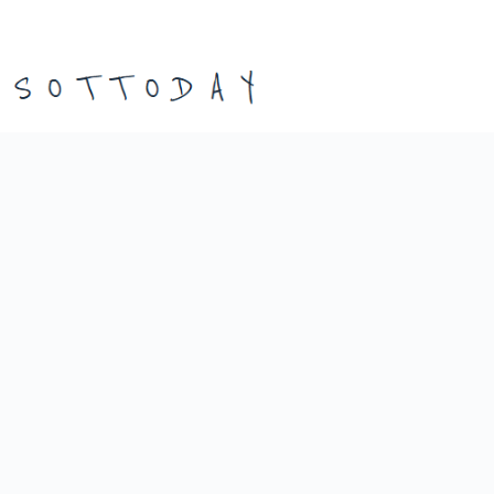
본
문
으
로
건
너
뛰
기