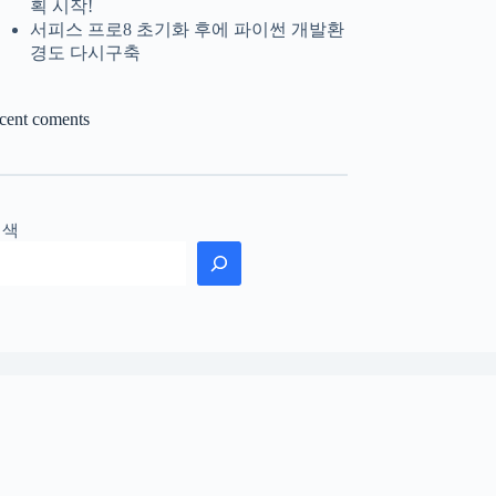
획 시작!
서피스 프로8 초기화 후에 파이썬 개발환
경도 다시구축
ecent coments
검색