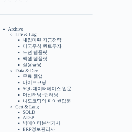
Archive
Life & Log
내집마련 자금전략
미국주식 퀀트투자
노션 템플릿
엑셀 템플릿
실용금융
Data & Dev
무료 웹앱
바이브코딩
SQL 데이터베이스 입문
머신러닝+딥러닝
나도코딩의 파이썬입문
Cert & Lang
SQLD
ADsP
빅데이터분석기사
ERP정보관리사