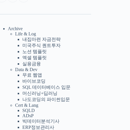
Archive
Life & Log
내집마련 자금전략
미국주식 퀀트투자
노션 템플릿
엑셀 템플릿
실용금융
Data & Dev
무료 웹앱
바이브코딩
SQL 데이터베이스 입문
머신러닝+딥러닝
나도코딩의 파이썬입문
Cert & Lang
SQLD
ADsP
빅데이터분석기사
ERP정보관리사