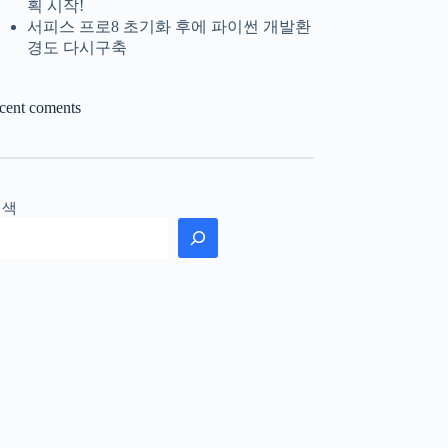
획 시작!
서피스 프로8 초기화 후에 파이썬 개발환
경도 다시구축
ecent coments
검색