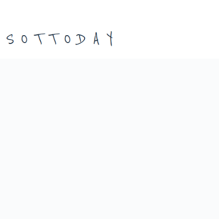
본
문
으
로
건
너
뛰
기