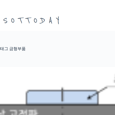
본
문
으
로
건
너
뛰
기
태그
금형부품