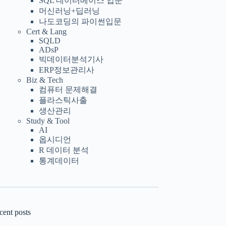
SQL 데이터베이스 입문
머신러닝+딥러닝
나도코딩의 파이썬입문
Cert & Lang
SQLD
ADsP
빅데이터분석기사
ERP정보관리사
Biz & Tech
컴퓨터 문제해결
플라스틱사출
생산관리
Study & Tool
AI
옵시디언
R 데이터 분석
통계데이터
cent posts