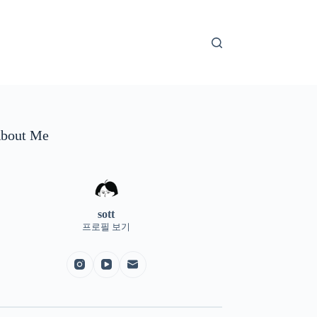
bout Me
sott
프로필 보기