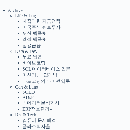
Archive
Life & Log
내집마련 자금전략
미국주식 퀀트투자
노션 템플릿
엑셀 템플릿
실용금융
Data & Dev
무료 웹앱
바이브코딩
SQL 데이터베이스 입문
머신러닝+딥러닝
나도코딩의 파이썬입문
Cert & Lang
SQLD
ADsP
빅데이터분석기사
ERP정보관리사
Biz & Tech
컴퓨터 문제해결
플라스틱사출