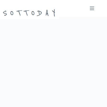
본
문
으
로
건
너
뛰
기